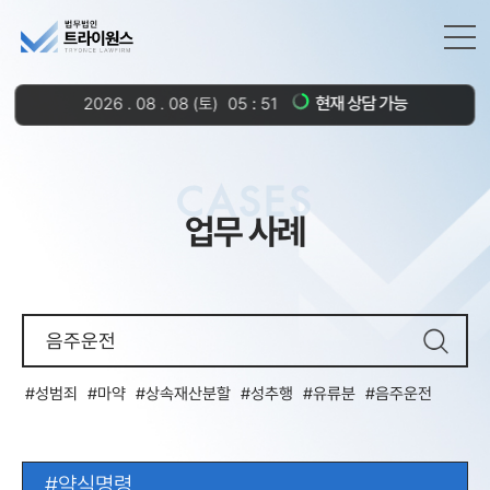
현재 상담 가능
2026
.
08
.
08
(토)
05
51
CASES
업무 사례
성범죄
마약
상속재산분할
성추행
유류분
음주운전
약식명령