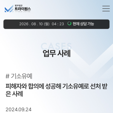
현재 상담 가능
2026
.
08
.
10
(월)
04
23
CASES
업무 사례
기소유예
피해자와 합의에 성공해 기소유예로 선처 받
은 사례
2024.09.24