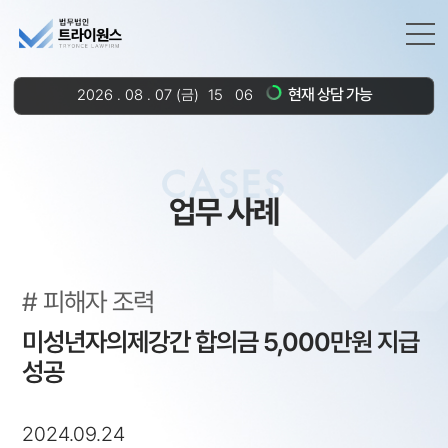
현재 상담 가능
2026
.
08
.
07
(금)
15
06
CASES
업무 사례
피해자 조력
미성년자의제강간 합의금 5,000만원 지급
성공
2024.09.24