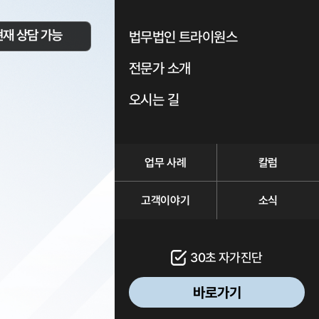
현재 상담 가능
법무법인 트라이원스
전문가 소개
오시는 길
업무 사례
칼럼
고객이야기
소식
30초 자가진단
바로가기