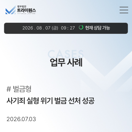
현재 상담 가능
2026
.
08
.
07
(금)
09
27
CASES
업무 사례
벌금형
사기죄 실형 위기 벌금 선처 성공
2026.07.03