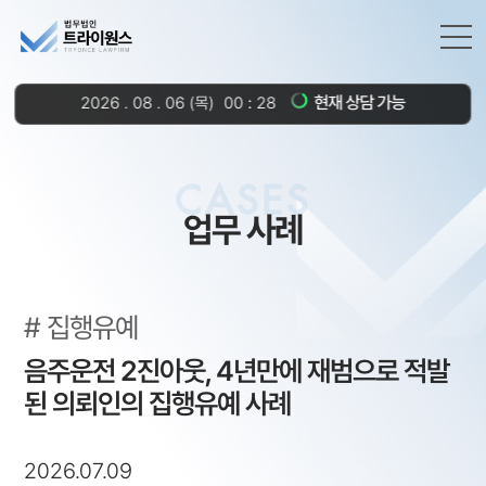
현재 상담 가능
2026
.
08
.
06
(목)
00
28
CASES
업무 사례
집행유예
음주운전 2진아웃, 4년만에 재범으로 적발
된 의뢰인의 집행유예 사례
2026.07.09