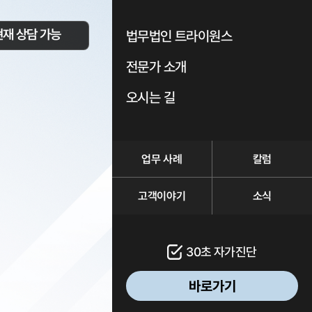
현재 상담 가능
법무법인 트라이원스
전문가 소개
오시는 길
업무 사례
칼럼
고객이야기
소식
30초 자가진단
바로가기