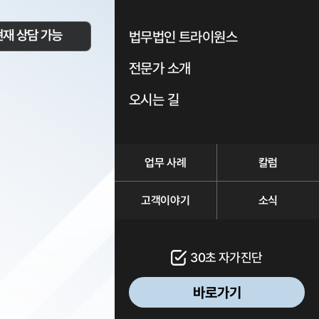
현재 상담 가능
법무법인 트라이원스
전문가 소개
오시는 길
업무 사례
칼럼
고객이야기
소식
30초 자가진단
바로가기