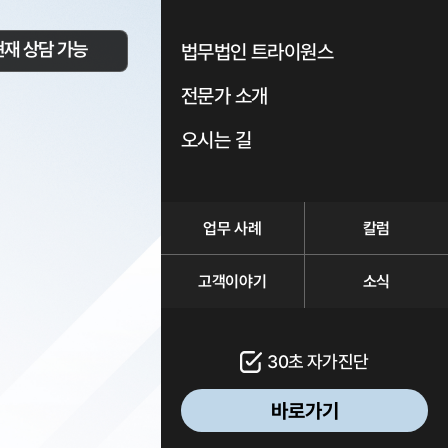
현재 상담 가능
법무법인 트라이원스
전문가 소개
오시는 길
업무 사례
칼럼
고객이야기
소식
30초 자가진단
바로가기