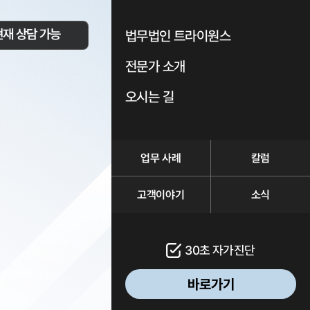
현재 상담 가능
법무법인 트라이원스
전문가 소개
오시는 길
업무 사례
칼럼
고객이야기
소식
30초 자가진단
바로가기