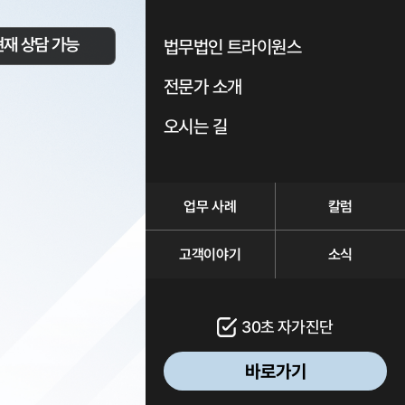
현재 상담 가능
법무법인 트라이원스
전문가 소개
오시는 길
업무 사례
칼럼
고객이야기
소식
30초 자가진단
바로가기