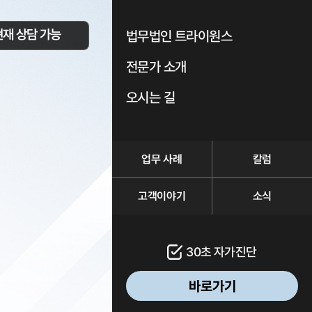
현재 상담 가능
법무법인 트라이원스
전문가 소개
오시는 길
업무 사례
칼럼
고객이야기
소식
30초 자가진단
바로가기