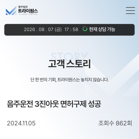
현재 상담 가능
2026
.
08
.
07
(금)
17
:
58
STORY
고객 스토리
단 한 번의 기회, 트라이원스는 놓치지 않습니다.
음주운전 3진아웃 면허구제 성공
2024.11.05
조회수 862회