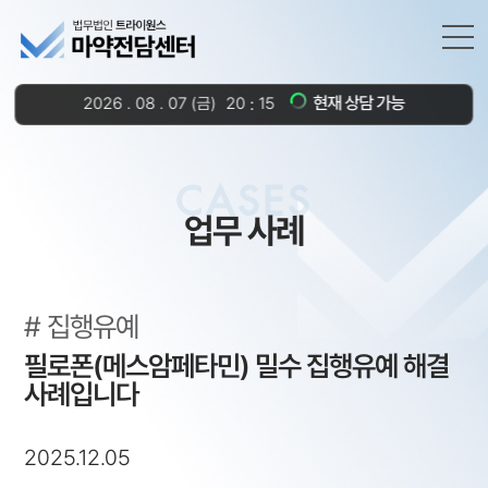
현재 상담 가능
2026
.
08
.
07
(금)
20
15
:
CASES
업무 사례
집행유예
필로폰(메스암페타민) 밀수 집행유예 해결
사례입니다
2025.12.05