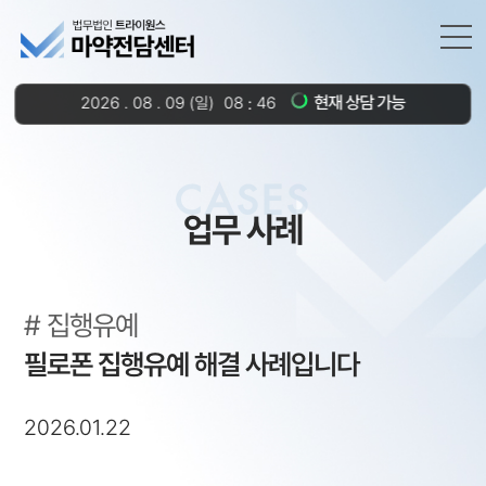
현재 상담 가능
2026
.
08
.
09
(일)
08
46
CASES
업무 사례
집행유예
필로폰 집행유예 해결 사례입니다
2026.01.22