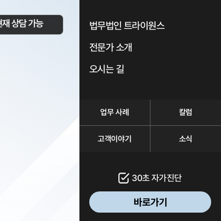
현재 상담 가능
법무법인 트라이원스
전문가 소개
오시는 길
업무 사례
칼럼
고객이야기
소식
30초 자가진단
바로가기