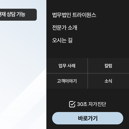
현재 상담 가능
법무법인 트라이원스
전문가 소개
오시는 길
업무 사례
칼럼
고객이야기
소식
30초 자가진단
바로가기