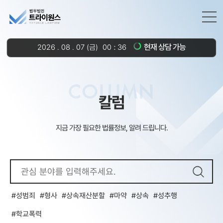
현재 상담 가능
2026
.
08
.
07
(금)
00
36
COLUMN
칼럼
지금 가장 필요한 법률정보, 알려 드립니다.
성범죄
형사
상속재산분할
마약
상속
성추행
학교폭력