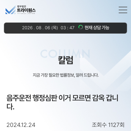
현재 상담 가능
2026
.
08
.
06
(목)
03
48
COLUMN
칼럼
지금 가장 필요한 법률정보, 알려 드립니다.
음주운전 행정심판 이거 모르면 감옥 갑니
다.
2024.12.24
조회수 1127회