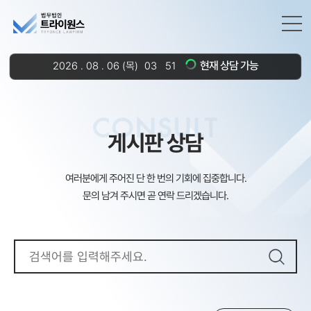
현재 상담 가능
2026
.
08
.
06
(목)
03
:
51
CONSULT
게시판 상담
여러분에게 주어진 단 한 번의 기회에 집중합니다.
문의 남겨 주시면 곧 연락 드리겠습니다.