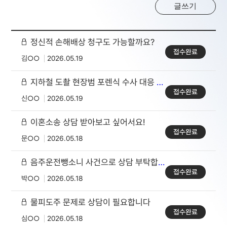
글쓰기
정신적 손해배상 청구도 가능할까요?
접수완료
김○○
2026.05.19
지하철 도촬 현장범 포렌식 수사 대응 문의
접수완료
신○○
2026.05.19
이혼소송 상담 받아보고 싶어서요!
접수완료
문○○
2026.05.18
음주운전뺑소니 사건으로 상담 부탁합니다
접수완료
박○○
2026.05.18
물피도주 문제로 상담이 필요합니다
접수완료
심○○
2026.05.18