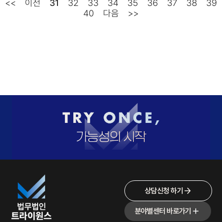
<<
이전
31
32
33
34
35
36
37
38
39
40
다음
>>
상담신청 하기
분야별센터 바로가기