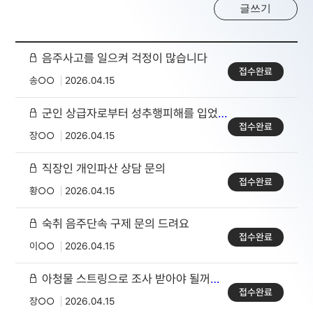
글쓰기
음주사고를 일으켜 걱정이 많습니다
접수완료
송○○
2026.04.15
군인 상급자로부터 성추행피해를 입었는데요
접수완료
장○○
2026.04.15
직장인 개인파산 상담 문의
접수완료
황○○
2026.04.15
숙취 음주단속 구제 문의 드려요
접수완료
이○○
2026.04.15
아청물 스트링으로 조사 받아야 될꺼같아요
접수완료
장○○
2026.04.15