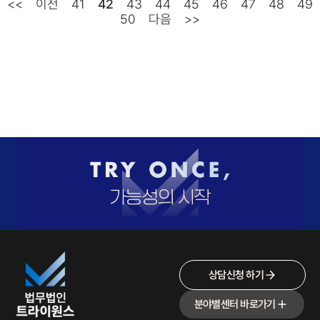
<<
이전
41
42
43
44
45
46
47
48
49
50
다음
>>
상담신청 하기
분야별센터 바로가기