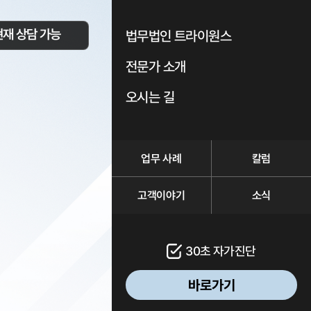
현재 상담 가능
법무법인 트라이원스
전문가 소개
오시는 길
업무 사례
칼럼
고객이야기
소식
30초 자가진단
바로가기