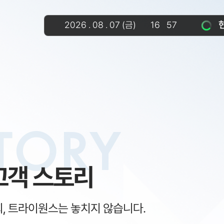
2026
.
08
.
07
(금)
16
57
TORY
고객 스토리
회, 트라이원스는 놓치지 않습니다.