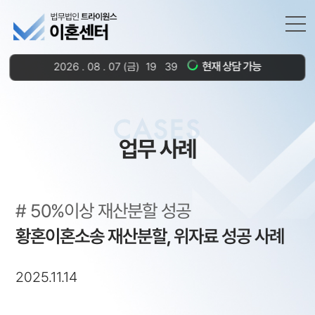
현재 상담 가능
2026
.
08
.
07
(금)
19
39
:
CASES
업무 사례
50%이상 재산분할 성공
황혼이혼소송 재산분할, 위자료 성공 사례
2025.11.14