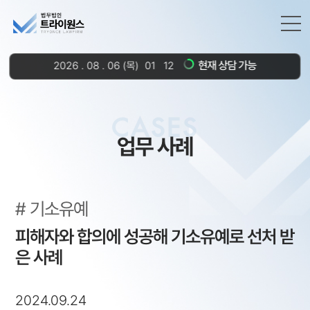
현재 상담 가능
2026
.
08
.
06
(목)
01
12
CASES
업무 사례
기소유예
피해자와 합의에 성공해 기소유예로 선처 받
은 사례
2024.09.24