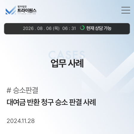
현재 상담 가능
2026
.
08
.
06
(목)
06
31
CASES
업무 사례
승소판결
대여금 반환 청구 승소 판결 사례
2024.11.28