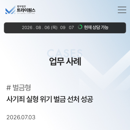
현재 상담 가능
2026
.
08
.
06
(목)
09
:
07
CASES
업무 사례
벌금형
사기죄 실형 위기 벌금 선처 성공
2026.07.03