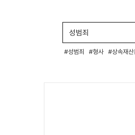
성범죄
형사
상속재산