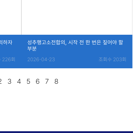
의하자
성추행고소전합의, 시작 전 한 번은 짚어야 할
부분
 226회
2026-04-23
조회수 203회
2
3
4
5
6
7
8