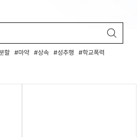
분할
마약
상속
성추행
학교폭력