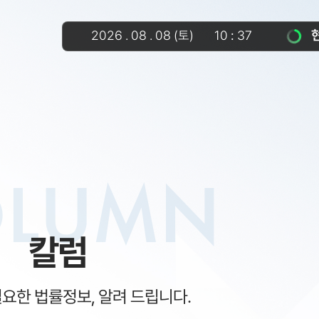
2026
.
08
.
08
(토)
10
:
37
OLUMN
칼럼
필요한 법률정보, 알려 드립니다.