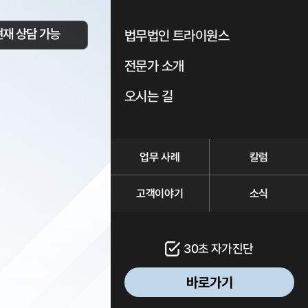
현재 상담 가능
법무법인 트라이원스
전문가 소개
오시는 길
업무 사례
칼럼
고객이야기
소식
30초 자가진단
바로가기