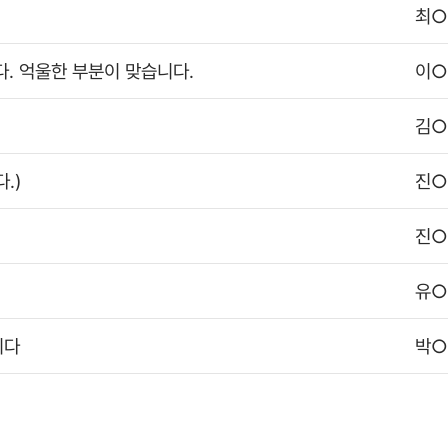
최
. 억울한 부분이 맞습니다.
이
김
.)
진
진
유
니다
박