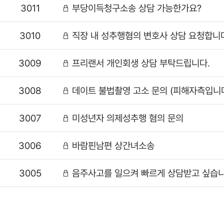
3011
부당이득청구소송 상담 가능한가요?
3010
직장 내 성추행혐의 변호사 상담 요청합니다
3009
프리랜서 개인회생 상담 부탁드립니다.
3008
데이트 불법촬영 고소 문의 (피해자측입니다
3007
미성년자 의제성추행 혐의 문의
3006
바람핀남편 상간녀소송
3005
음주사고를 일으켜 빠르게 상담받고 싶습