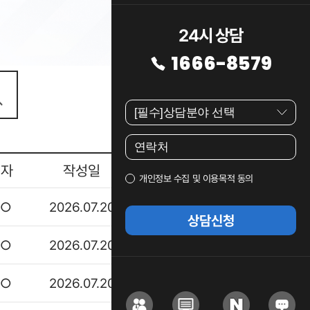
24시 상담
1666-8579
성자
작성일
상담여부
개인정보 수집 및 이용목적 동의
○○
2026.07.20
접수완료
상담신청
○○
2026.07.20
접수완료
○○
2026.07.20
접수완료