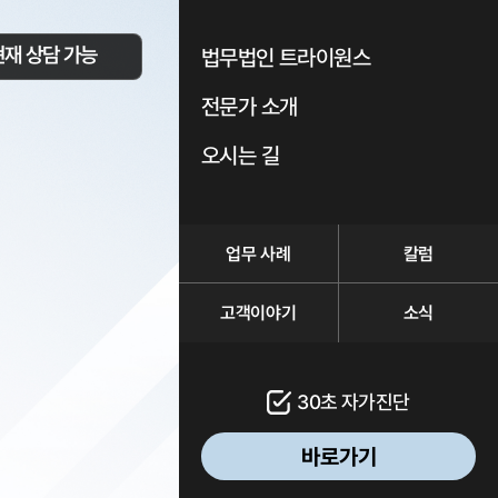
현재 상담 가능
법무법인 트라이원스
전문가 소개
오시는 길
업무 사례
칼럼
고객이야기
소식
30초 자가진단
바로가기