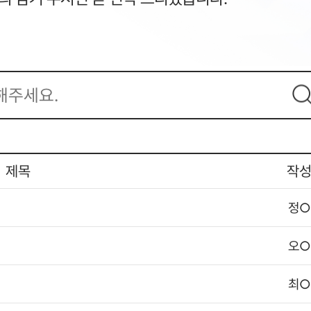
제목
작
정
오
최