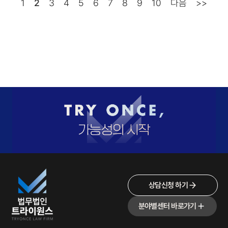
1
2
3
4
5
6
7
8
9
10
다음
>>
상담신청 하기
분야별센터 바로가기