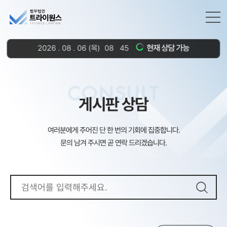
현재 상담 가능
2026
.
08
.
06
(목)
08
45
CONSULT
게시판 상담
여러분에게 주어진 단 한 번의 기회에 집중합니다.
문의 남겨 주시면 곧 연락 드리겠습니다.