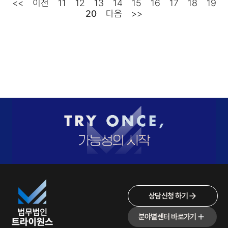
<<
이전
11
12
13
14
15
16
17
18
19
20
다음
>>
상담신청 하기
분야별센터 바로가기