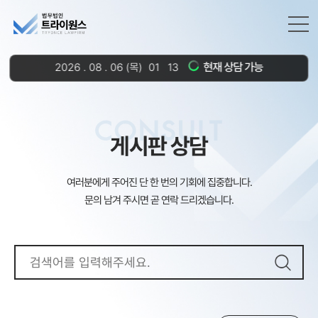
현재 상담 가능
2026
.
08
.
06
(목)
01
:
13
CONSULT
게시판 상담
여러분에게 주어진 단 한 번의 기회에 집중합니다.
문의 남겨 주시면 곧 연락 드리겠습니다.