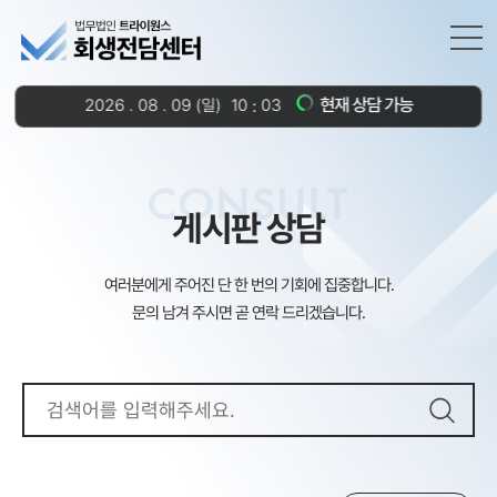
현재 상담 가능
2026
.
08
.
09
(일)
10
03
CONSULT
게시판 상담
여러분에게 주어진 단 한 번의 기회에 집중합니다.
문의 남겨 주시면 곧 연락 드리겠습니다.