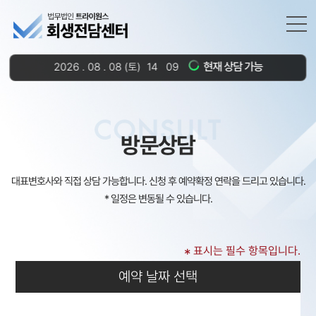
현재 상담 가능
2026
.
08
.
08
(토)
14
09
:
CONSULT
방문상담
대표변호사와 직접 상담 가능합니다. 신청 후 예약확정 연락을 드리고 있습니다.
* 일정은 변동될 수 있습니다.
표시는 필수 항목입니다.
*
예약 날짜 선택