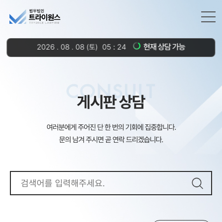
현재 상담 가능
2026
.
08
.
08
(토)
05
:
24
CONSULT
게시판 상담
여러분에게 주어진 단 한 번의 기회에 집중합니다.
문의 남겨 주시면 곧 연락 드리겠습니다.