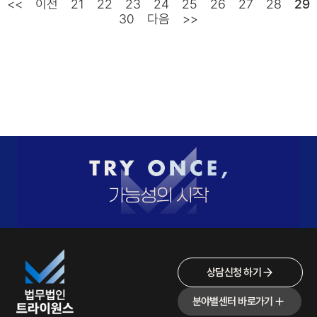
<<
이전
21
22
23
24
25
26
27
28
29
30
다음
>>
상담신청 하기
분야별센터 바로가기