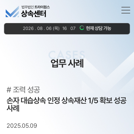
현재 상담 가능
2026
.
08
.
06
(목)
16
07
:
CASES
업무 사례
조력 성공
손자 대습상속 인정 상속재산 1/5 확보 성공
사례
2025.05.09