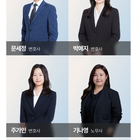
문세정
박예지
변호사
변호사
주가인
기나영
변호사
노무사