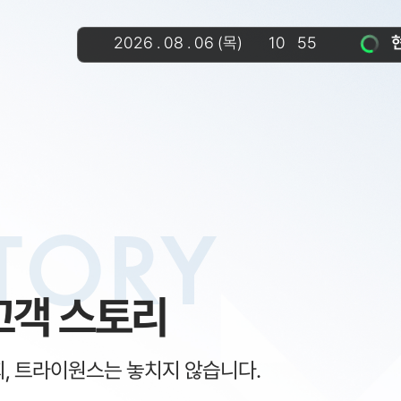
2026
.
08
.
06
(목)
10
55
:
TORY
고객 스토리
회, 트라이원스는 놓치지 않습니다.