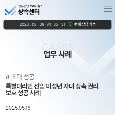
현재 상담 가능
2026
.
08
.
09
(일)
05
31
:
CASES
업무 사례
조력 성공
특별대리인 선임 미성년 자녀 상속 권리
보호 성공 사례
2025.05.16