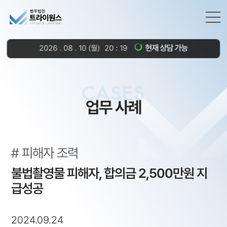
현재 상담 가능
2026
.
08
.
10
(월)
20
19
CASES
업무 사례
피해자 조력
불법촬영물 피해자, 합의금 2,500만원 지
급성공
2024.09.24