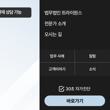
현재 상담 가능
법무법인 트라이원스
전문가 소개
오시는 길
업무 사례
칼럼
고객이야기
소식
30초 자가진단
바로가기