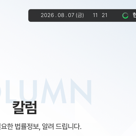
2026
.
08
.
07
(금)
11
21
OLUMN
칼럼
필요한 법률정보, 알려 드립니다.