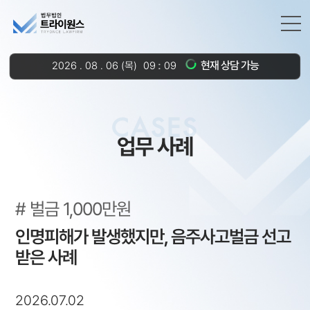
현재 상담 가능
2026
.
08
.
06
(목)
09
09
CASES
업무 사례
벌금 1,000만원
인명피해가 발생했지만, 음주사고벌금 선고
받은 사례
2026.07.02