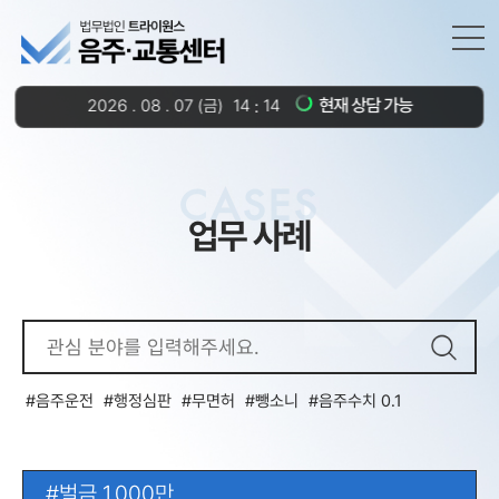
현재 상담 가능
2026
.
08
.
07
(금)
14
14
CASES
업무 사례
음주운전
행정심판
무면허
뺑소니
음주수치 0.1
벌금 1,000만