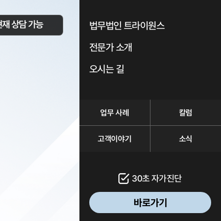
현재 상담 가능
법무법인 트라이원스
전문가 소개
오시는 길
업무 사례
칼럼
고객이야기
소식
30초 자가진단
바로가기